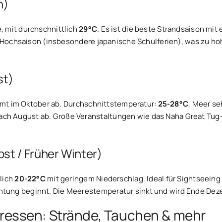
n)
, mit durchschnittlich
29°C
. Es ist die beste Strandsaison mi
che Hochsaison (insbesondere japanische Schulferien), was z
st)
immt im Oktober ab. Durchschnittstemperatur:
25-28°C
, Meer s
 August ab. Große Veranstaltungen wie das Naha Great Tug-of
st / Früher Winter)
lich
20-22°C
mit geringem Niederschlag. Ideal für Sightseein
ung beginnt. Die Meerestemperatur sinkt und wird Ende Deze
teressen: Strände, Tauchen & mehr