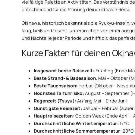
vielfältige Palette an Aktivitäten. Das Verständnis 
entscheidend für die Planung deiner idealen Reise.
Okinawa, historisch bekannt als die Ryukyu-Inseln, 
lang, heiß und feucht, unterbrochen von einer ausgep
und Nachteile jeder Periode und hilft dir, das perfek
Kurze Fakten für deinen Oki
Insgesamt beste Reisezeit:
Frühling (Ende Mä
Beste Strand- & Badesaison:
Mai – Oktober (M
Beste Tauchsaison:
Herbst (Oktober – Novembe
Höchstes Taifunrisiko:
August – September (Ha
Regenzeit (Tsuyu):
Anfang Mai – Ende Juni
Günstigste Reisezeit:
Januar – Februar (außer
Hauptreisezeiten:
Golden Week (Ende April – 
Durchschnittliche Wintertemperatur:
17°C
Durchschnittliche Sommertemperatur:
29°C