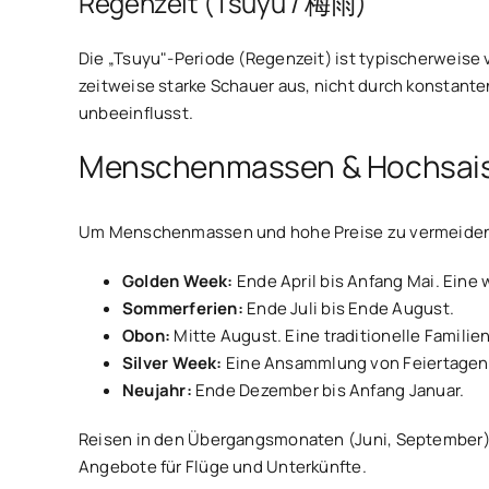
Regenzeit (Tsuyu / 梅雨)
Die „Tsuyu"-Periode (Regenzeit) ist typischerweise
zeitweise starke Schauer aus, nicht durch konstant
unbeeinflusst.
Menschenmassen & Hochsais
Um Menschenmassen und hohe Preise zu vermeiden, h
Golden Week:
Ende April bis Anfang Mai. Eine 
Sommerferien:
Ende Juli bis Ende August.
Obon:
Mitte August. Eine traditionelle Famili
Silver Week:
Eine Ansammlung von Feiertagen M
Neujahr:
Ende Dezember bis Anfang Januar.
Reisen in den Übergangsmonaten (Juni, September) o
Angebote für Flüge und Unterkünfte.