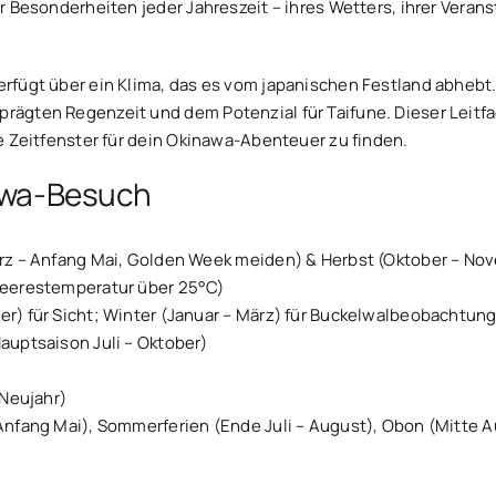
der Besonderheiten jeder Jahreszeit – ihres Wetters, ihrer Vera
verfügt über ein Klima, das es vom japanischen Festland abheb
rägten Regenzeit und dem Potenzial für Taifune. Dieser Leitfad
te Zeitfenster für dein Okinawa-Abenteuer zu finden.
nawa-Besuch
rz – Anfang Mai, Golden Week meiden) & Herbst (Oktober – No
eerestemperatur über 25°C)
r) für Sicht; Winter (Januar – März) für Buckelwalbeobachtun
uptsaison Juli – Oktober)
 Neujahr)
Anfang Mai), Sommerferien (Ende Juli – August), Obon (Mitte 