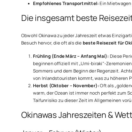
Empfohlenes Transportmittel:
Ein Mietwagen i
Die insgesamt beste Reisezei
Obwohl Okinawa zu jeder Jahreszeit etwas Einzigar
Besuch hervor, die oft als die
beste Reisezeit für O
Frühling (Ende März – Anfang Mai):
Diese Peri
beginnen offiziell mit „Umi-biraki"-Zeremonien 
Sommers und dem Beginn der Regenzeit. Achte 
von Inlandstouristen kommt, was zu höheren 
Herbst (Oktober – November):
Oft als „golden
warm, der Ozean ist immer noch perfekt zum S
Taifunrisiko zu dieser Zeit im Allgemeinen vo
Okinawas Jahreszeiten & Wett