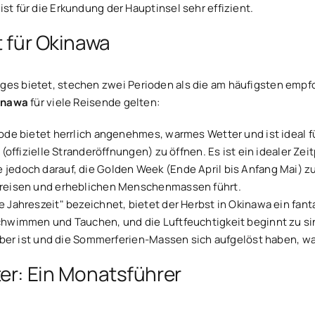
st für die Erkundung der Hauptinsel sehr effizient.
t für Okinawa
tiges bietet, stechen zwei Perioden als die am häufigsten e
kinawa
für viele Reisende gelten:
ode bietet herrlich angenehmes, warmes Wetter und ist ideal f
(offizielle Stranderöffnungen) zu öffnen. Es ist ein idealer Ze
jedoch darauf, die Golden Week (Ende April bis Anfang Mai) 
Preisen und erheblichen Menschenmassen führt.
e Jahreszeit" bezeichnet, bietet der Herbst in Okinawa ein fant
chwimmen und Tauchen, und die Luftfeuchtigkeit beginnt zu si
rüber ist und die Sommerferien-Massen sich aufgelöst haben, 
er: Ein Monatsführer