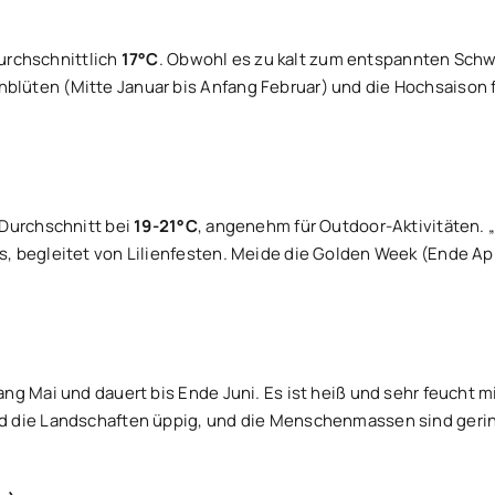
durchschnittlich
17°C
. Obwohl es zu kalt zum entspannten Schwi
üten (Mitte Januar bis Anfang Februar) und die Hochsaison fü
 Durchschnitt bei
19-21°C
, angenehm für Outdoor-Aktivitäten. „
s, begleitet von Lilienfesten. Meide die Golden Week (Ende 
ng Mai und dauert bis Ende Juni. Es ist heiß und sehr feucht 
nd die Landschaften üppig, und die Menschenmassen sind geri