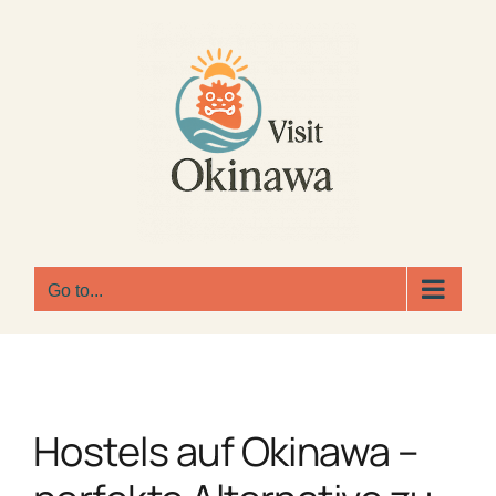
Skip
to
content
Go to...
Hostels auf Okinawa –