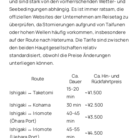
und sind stark von den vorherrschenden Wetter- und
Seebedingungen abhängig. Es ist immer ratsam, die
offiziellen Websites der Unternehmen am Reisetag zu
überprüfen, da Stornierungen aufgrund von Taifunen
oder hohen Wellen häufig vorkommen, insbesondere
auf der Route nach Hateruma. Die Tarife sind zwischen
den beiden Hauptgesellschaften relativ
standardisiert, obwohl die Preise Änderungen
unterliegen können.
Ca.
Ca. Hin- und
Route
Dauer
Rückfahrtpreis
15-20
Ishigaki ↔ Taketomi
~¥1.500
min
Ishigaki ↔ Kohama
30 min
~¥2.500
Ishigaki ↔ Iriomote
40-45
~¥3.500
(Ōhara Port)
min
Ishigaki ↔ Iriomote
45-55
~¥4.500
(Uehara Port)
min