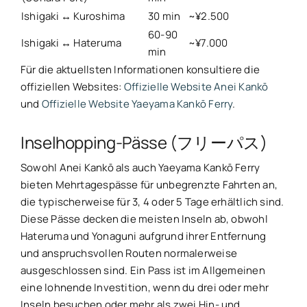
Ishigaki ↔ Kuroshima
30 min
~¥2.500
60-90
Ishigaki ↔ Hateruma
~¥7.000
min
Für die aktuellsten Informationen konsultiere die
offiziellen Websites:
Offizielle Website Anei Kankō
und
Offizielle Website Yaeyama Kankō Ferry
.
Inselhopping-Pässe (フリーパス)
Sowohl Anei Kankō als auch Yaeyama Kankō Ferry
bieten Mehrtagespässe für unbegrenzte Fahrten an,
die typischerweise für 3, 4 oder 5 Tage erhältlich sind.
Diese Pässe decken die meisten Inseln ab, obwohl
Hateruma und Yonaguni aufgrund ihrer Entfernung
und anspruchsvollen Routen normalerweise
ausgeschlossen sind. Ein Pass ist im Allgemeinen
eine lohnende Investition, wenn du drei oder mehr
Inseln besuchen oder mehr als zwei Hin- und