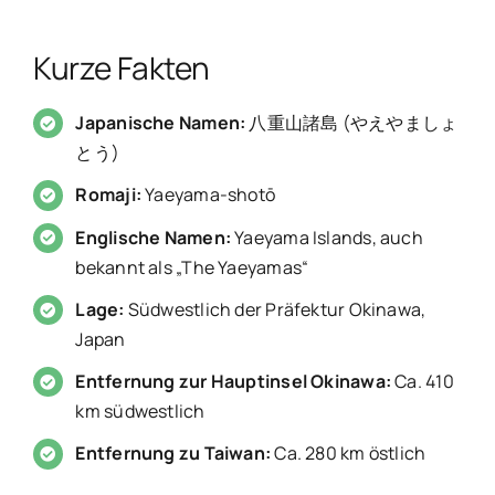
Kurze Fakten
Japanische Namen:
八重山諸島 (やえやましょ
とう)
Romaji:
Yaeyama-shotō
Englische Namen:
Yaeyama Islands, auch
bekannt als „The Yaeyamas“
Lage:
Südwestlich der Präfektur Okinawa,
Japan
Entfernung zur Hauptinsel Okinawa:
Ca. 410
km südwestlich
Entfernung zu Taiwan:
Ca. 280 km östlich