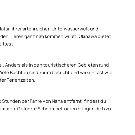
 Natur, ihrer artenreichen Unterwasserwelt und
lden Tieren ganz nah kommen willst: Okinawa bietet
lltest:
l. Anders als in den touristischeren Gebieten rund
 Viele Buchten sind kaum besucht und wirken fast wie
der Ferienzeiten.
–2 Stunden per Fähre von Naha entfernt, findest du
chwimmen. Geführte Schnorcheltouren bringen dich zu