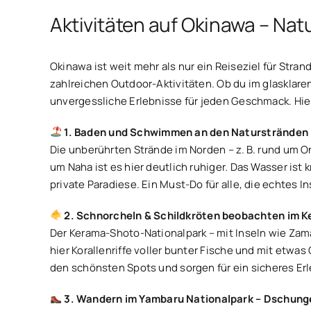
Aktivitäten auf Okinawa – Nat
Okinawa ist weit mehr als nur ein Reiseziel für Stra
zahlreichen Outdoor-Aktivitäten. Ob du im glasklar
unvergessliche Erlebnisse für jeden Geschmack. Hier
1. Baden und Schwimmen an den Naturstränden
Die unberührten Strände im Norden – z. B. rund um O
um Naha ist es hier deutlich ruhiger. Das Wasser is
private Paradiese. Ein Must-Do für alle, die echtes
2. Schnorcheln & Schildkröten beobachten im 
Der Kerama-Shoto-Nationalpark – mit Inseln wie Zamam
hier Korallenriffe voller bunter Fische und mit etw
den schönsten Spots und sorgen für ein sicheres Erl
3. Wandern im Yambaru Nationalpark – Dschunge