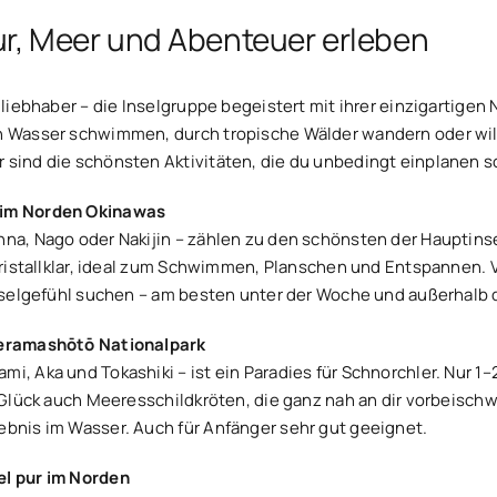
ur, Meer und Abenteuer erleben
ndliebhaber – die Inselgruppe begeistert mit ihrer einzigartigen
en Wasser schwimmen, durch tropische Wälder wandern oder wi
 sind die schönsten Aktivitäten, die du unbedingt einplanen so
 im Norden Okinawas
nna, Nago oder Nakijin – zählen zu den schönsten der Hauptinse
t kristallklar, ideal zum Schwimmen, Planschen und Entspannen.
 Inselgefühl suchen – am besten unter der Woche und außerhalb 
Keramashōtō Nationalpark
i, Aka und Tokashiki – ist ein Paradies für Schnorchler. Nur 1
as Glück auch Meeresschildkröten, die ganz nah an dir vorbeis
ebnis im Wasser. Auch für Anfänger sehr gut geeignet.
l pur im Norden