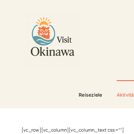
Skip
to
content
Reiseziele
Aktivit
[vc_row][vc_column][vc_column_text css=““]