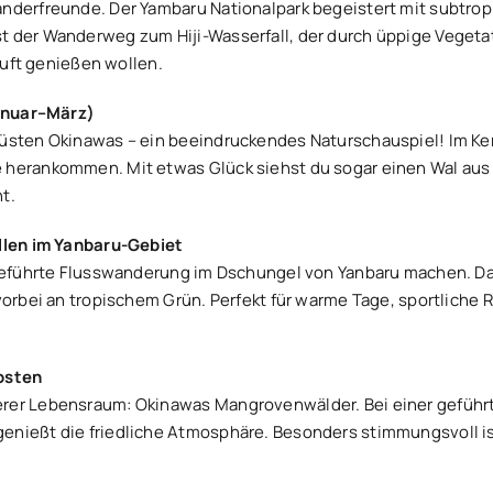
anderfreunde. Der Yambaru Nationalpark begeistert mit subtro
t der Wanderweg zum Hiji-Wasserfall, der durch üppige Vegeta
 Luft genießen wollen.
Januar–März)
Küsten Okinawas – ein beeindruckendes Naturschauspiel! Im Ke
 herankommen. Mit etwas Glück siehst du sogar einen Wal aus d
t.
llen im Yanbaru-Gebiet
e geführte Flusswanderung im Dschungel von Yanbaru machen. D
orbei an tropischem Grün. Perfekt für warme Tage, sportliche Re
osten
rer Lebensraum: Okinawas Mangrovenwälder. Bei einer geführte
enießt die friedliche Atmosphäre. Besonders stimmungsvoll ist