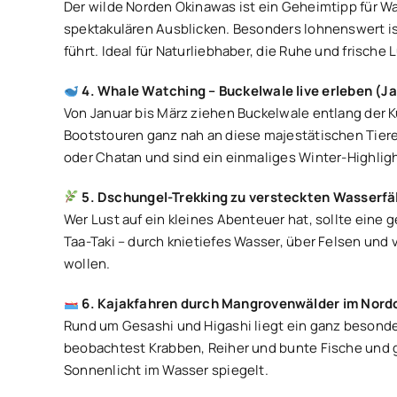
Der wilde Norden Okinawas ist ein Geheimtipp für W
spektakulären Ausblicken. Besonders lohnenswert is
führt. Ideal für Naturliebhaber, die Ruhe und frische
4. Whale Watching – Buckelwale live erleben (
Von Januar bis März ziehen Buckelwale entlang der 
Bootstouren ganz nah an diese majestätischen Tiere
oder Chatan und sind ein einmaliges Winter-Highligh
5. Dschungel-Trekking zu versteckten Wasserfä
Wer Lust auf ein kleines Abenteuer hat, sollte ein
Taa-Taki – durch knietiefes Wasser, über Felsen und v
wollen.
6. Kajakfahren durch Mangrovenwälder im Nord
Rund um Gesashi und Higashi liegt ein ganz besonde
beobachtest Krabben, Reiher und bunte Fische und g
Sonnenlicht im Wasser spiegelt.