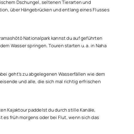
pischem Dschungel, seltenen Tierarten und
tion, über Hängebrücken und entlang eines Flusses
ramashōtō Nationalpark kannst du auf geführten
em Wasser springen. Touren starten u. a. in Naha
abei geht’s zu abgelegenen Wasserfällen wie dem
isende und alle, die sich mal richtig erfrischen
n Kajaktour paddelst du durch stille Kanäle,
 es früh morgens oder bei Flut, wenn sich das