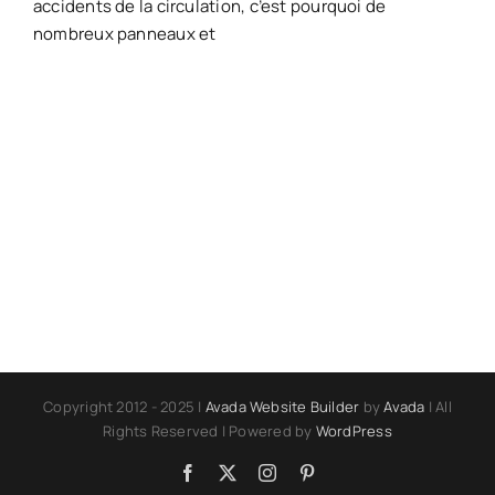
accidents de la circulation, c’est pourquoi de
nombreux panneaux et
Copyright 2012 - 2025 |
Avada Website Builder
by
Avada
| All
Rights Reserved | Powered by
WordPress
Facebook
X
Instagram
Pinterest