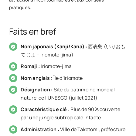
pratiques.
Faits en bref
Nom japonais (Kanji/Kana) :
西表島 (いりおも
てじま – Iriomote-jima)
Romaji :
Iriomote-jima
Nom anglais :
Île d’Iriomote
Désignation :
Site du patrimoine mondial
naturel de l’UNESCO (juillet 2021)
Caractéristique clé :
Plus de 90% couverte
par une jungle subtropicale intacte
Administration :
Ville de Taketomi, préfecture