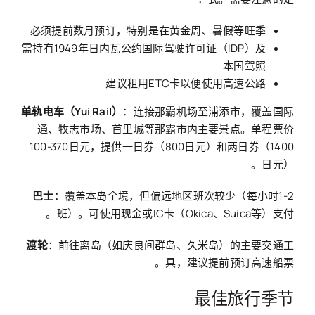
必须提前数月预订，特别是在黄金周、暑假等旺季
需持有1949年日内瓦公约国际驾驶许可证（IDP）及
本国驾照
建议租用ETC卡以便使用高速公路
单轨电车（Yui Rail）
：连接那霸机场至浦添市，覆盖国际
通、牧志市场、首里城等那霸市内主要景点。单程票价
100-370日元，提供一日券（800日元）和两日券（1400
日元）。
巴士
：覆盖本岛全境，但偏远地区班次较少（每小时1-2
班）。可使用现金或IC卡（Okica、Suica等）支付。
渡轮
：前往离岛（如庆良间群岛、久米岛）的主要交通工
具，建议提前预订高速船票。
最佳旅行季节