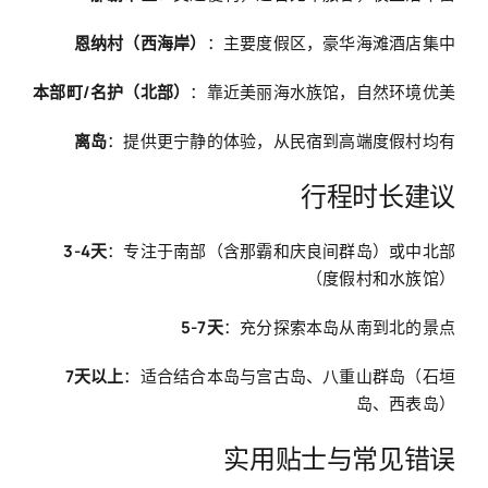
恩纳村（西海岸）
：主要度假区，豪华海滩酒店集中
本部町/名护（北部）
：靠近美丽海水族馆，自然环境优美
离岛
：提供更宁静的体验，从民宿到高端度假村均有
行程时长建议
3-4天
：专注于南部（含那霸和庆良间群岛）或中北部
（度假村和水族馆）
5-7天
：充分探索本岛从南到北的景点
7天以上
：适合结合本岛与宫古岛、八重山群岛（石垣
岛、西表岛）
实用贴士与常见错误